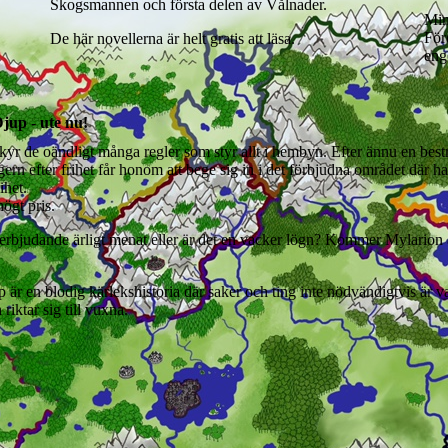
Skogsmannen och första delen av Vålnader.
Min
För
De här novellerna är helt gratis att läsa.
eng
jup - ute nu!
yr de oändligt många regler som styr allt i hembyn. Efter ännu en bestra
rn efter frihet får honom att bege sig in i det förbjudna området där h
ihet.
 högt pris.
erbjudande ärligt menat eller är det en vacker lögn? Kommer Mylarion at
up är en blodig kärlekshistoria där saker och ting inte nödvändigtvis är 
riktar sig till vuxna.