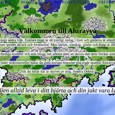
BLOGG
NOVELLER
MIKRONOVELLER
OM FÖR
Välkommen till Alurayya
nga andra folk. Enklare magi är ett vanligt inslag i livet och gudarna är stän
om sprider skräck och förstörelse. Men kärlek, vänskap, glädje och hopp är all
färdiga noveller och min blogg om arbetet med att skriva den serie böcker som 
Under mikronoveller hittar du även kortare historier placerade utanför Alurayya
Allt du hittar här är skrivet av mig, Annica Dehlin.
en alltid leva i ditt hjärta och din jakt vara