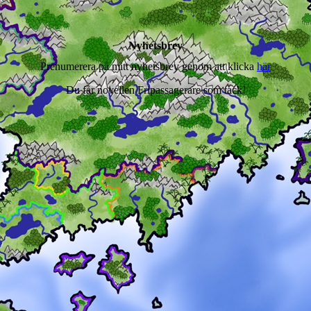
Nyhetsbrev
Prenumerera på mitt nyhetsbrev genom att klicka
här
Du får novellen Fripassagerare som tack!