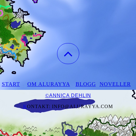
START
OM ALURAYYA
BLOGG
NOVELLER
©
ANNICA DEHLIN
K
ONTAKT: INFO@ALURAYYA.COM