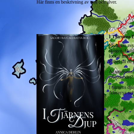
Här finns en beskrivning av troll och alver.
I Tjärnens D
Mylarion avsk
skogen. Hunge
lockar med fr
Frihet till ett
Är varelsens 
erbjudandet?
I tjärnens dj
Alurayya och 