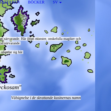
FATTAREN
BÖCKER
SV
digt närvarande. Här finns monster, onskefulla magiker och
tid närvarande.
utspelar sig här.
.
 lyckosam"
Välsignelse i de skrattande kusinernas namn