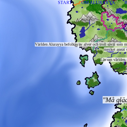
START
OM ALURAYYA
Världen Alurayya befolkas av alver och troll såväl som må
mycket annat s
Läs om världen, 
"Må glädj