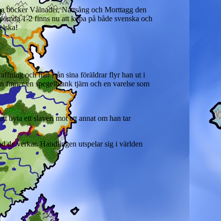
a böcker Vålnader, Nattsång och Morttagg den
dömda 1-2 finns nu att köpa på både svenska och
elska!
ffning och hån från sina föräldrar flyr han ut i
an finner en spegelblank tjärn och en varelse som
t byta ett slaveri mot ett annat om han tar
vad de verkar. Handlingen utspelar sig i världen