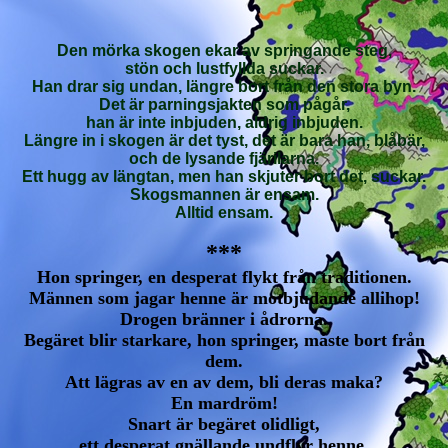
Den mörka skogen ekar av springande steg,
stön och lustfyllda suckar.
Han drar sig undan, längre bort från den stora byn.
Det är parningsjakten som pågår,
han är inte inbjuden, aldrig inbjuden.
Längre in i skogen är det tyst, det är bara han, blåbär,
och de lysande fjärilarna.
Ett hugg av längtan, men han skjuter bort det, suckar.
Skogsmannen är ensam.
Alltid ensam.
***
Hon springer, en desperat flykt från traditionen.
Männen som jagar henne är motbjudande allihop!
Drogen bränner i ådrorna.
Begäret blir starkare, hon springer, måste bort från
dem.
Att lägras av en av dem, bli deras maka?
En mardröm!
Snart är begäret olidligt,
ett desperat gnällande undflyr henne,