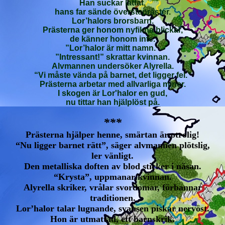
Han suckar lättat,
hans far sände överstepräster.
Lor’halors brorsbarn.
Prästerna ger honom nyfikna blickar,
de känner honom inte.
”Lor’halor är mitt namn.”
”Intressant!” skrattar kvinnan.
Alvmannen undersöker Alyrella.
“Vi måste vända på barnet, det ligger fel.”
Prästerna arbetar med allvarliga miner.
I skogen är Lor'halor en gud,
nu tittar han hjälplöst på.
***
Prästerna hjälper henne, smärtan är otrolig!
“Nu ligger barnet rätt”, säger alvmannen plötslig,
ler vänligt.
Den metalliska doften av blod sticker i näsan.
“Krysta”, uppmanar kvinnan.
Alyrella skriker, vrålar svordomar, förbannar
traditionen.
Lor’halor talar lugnande, svansen piskar nervöst.
Hon är utmattad, ett barnskrik.