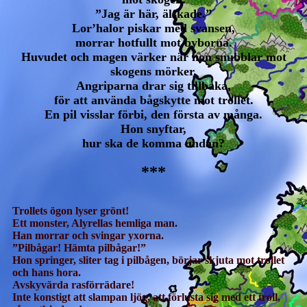
”Jag är här, älskade.”
Lor’halor piskar med svansen,
morrar hotfullt mot byborna.
Huvudet och magen värker när hon snubblar mot
skogens mörker.
Angriparna drar sig tillbaka,
för att använda bågskytte mot trollet.
En pil visslar förbi, den första av många.
Hon snyftar,
hur ska de komma undan?
***
Trollets ögon lyser grönt!
Ett monster, Alyrellas hemliga man.
Han morrar och svingar yxorna.
”Pilbågar! Hämta pilbågar!”
Hon springer, sliter tag i pilbågen, börjar skjuta mot trollet
och hans hora.
Avskyvärda rasförrädare!
Inte konstigt att slampan ljög, att förlusta sig med ett troll,