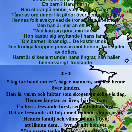
Ett barn? Hans barn?
Han stirrar på henne, vad ska han säga?
Tårar av oro rinner likt pärlor över hennes kinder.
Hennes folk avskyr vad de tror att han är, ett troll.
Men han är mer än ett troll.
”Vad kan jag göra, min kära?”
Hon kastar sig snyftande i hans famn.
”Om barnet liknar dig… De kastar ut oss.”
Den frodiga kroppen pressas mot honom, han njuter
av doften.
Håret är silkeslent under hans fingrar, han håller
henne varligt, tröstande.
***
“Jag tar hand om er”, säger mannen, smeker henne
över kinden.
Han är varm och luktar som skogen en solig vårdag.
Hennes längtan är över, här är han.
En kyss, trevande först, sedan fylld av lust.
Det är frestande att följa med honom, slippa oron.
Hennes familj och vänner finns i byn,
att lämna dem… byn är allt hon vet.
”Jag måste tänka på det”, mumlar hon,