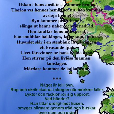
Ilskan i hans ansikte skrämmer henne.
Ulorion vet hennes hemlighet nu, han kommer
avslöja henne!
Byn kommer piska henne,
slänga ut henne naken och förnedrad.
Hon knuffar honom desperat,
han snubblar baklänges, faller som en fura.
Huvudet slår i en stenbänk invid väggen,
ett krasande ljud.
Livet försvinner ur hans bruna ögon.
Hon stirrar på den livlösa mannen,
lamslagen.
Mördare kommer de kalla henne.
***
Något är fel i byn.
Rop och skrik ekar ut i skogen när mörkret faller.
Lyktor och facklor rör sig upprört.
Vad händer?
Han tittar oroligt mot husen,
smyger närmare genom träd och buskar,
över sten och gräs.