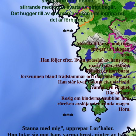
smygande efter henne,
stirrande med ögon svarta av girigt begär.
Det hugger till av oro men han kan inte ingripa nu,
det är förbjudet.
***
Alyrella tittar sig omkring,
smyger ut i skogen.
Igen.
Han följer efter, löven prasslar av hans steg,
måste hålla avstånd.
Plötsligt är hon borta,
försvunnen bland trädstammar och darrande grenar.
Han står kvar bakom ett qvirrträd,
väntar i en evighet.
Där är hon!
Rosig om kinderna snubblar hon,
rörelsen avslöjar den runda magen.
Hora
.
***
Stanna med mig”, upprepar Lor’halor.
Hon lutar sig mot hans varma bröst, njuter av hans