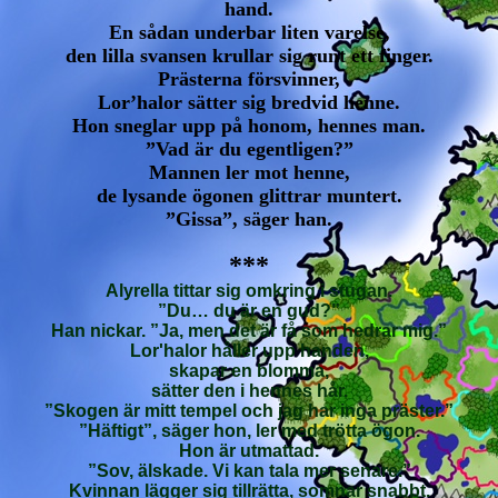
hand.
En sådan underbar liten varelse,
den lilla svansen krullar sig runt ett finger.
Prästerna försvinner,
Lor’halor sätter sig bredvid henne.
Hon sneglar upp på honom, hennes man.
”Vad är du egentligen?”
Mannen ler mot henne,
de lysande ögonen glittrar muntert.
”Gissa”, säger han.
***
Alyrella tittar sig omkring i stugan.
”Du… du är en gud?”
Han nickar. ”Ja, men det är få som hedrar mig.”
Lor'halor håller upp handen,
skapar en blomma,
sätter den i hennes hår.
”Skogen är mitt tempel och jag har inga präster.”
”Häftigt”, säger hon, ler med trötta ögon.
Hon är utmattad.
”Sov, älskade. Vi kan tala mer senare.”
Kvinnan lägger sig tillrätta, somnar snabbt.