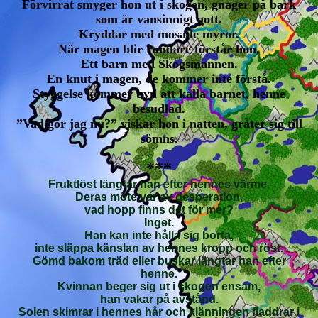
Förvirrat smyger hon ut i skogen, gnager på bark
som är vansinnigt gott.
Kryddar med mosade myror.
När magen blir rundare förstår hon.
Ett barn med Skogsmannen.
En knut i magen, de kommer inte förstå.
Styggelse kommer byn att kalla barnet, henne
besudlad.
”Vad gör jag nu?” viskar hon i natten, gråter sig till
sömns.
***
Fruktlöst längtar han efter hennes värme.
Deras möte var av desperation,
vad hopp finns det för mer?
Inget.
Han kan inte hålla sig borta,
inte släppa känslan av hennes kropp och röst.
Gömd bakom träd eller buskar längtar han efter
henne.
Kvinnan beger sig ut i skogen ensam,
han vakar på avstånd.
Solen skimrar i hennes hår och klänningen fladdrar i