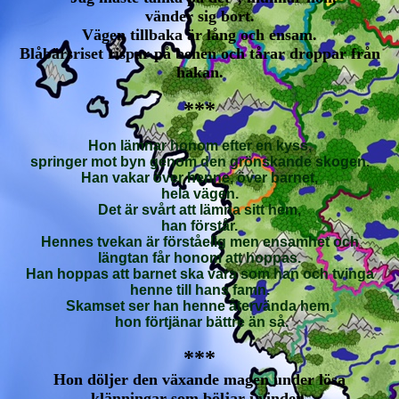
vänder sig bort.
Vägen tillbaka är lång och ensam.
Blåbärsriset rispar på benen och tårar droppar från
hakan.
***
Hon lämnar honom efter en kyss,
springer mot byn genom den grönskande skogen.
Han vakar över henne, över barnet,
hela vägen.
Det är svårt att lämna sitt hem,
han förstår.
Hennes tvekan är förståelig men ensamhet och
längtan får honom att hoppas.
Han hoppas att barnet ska vara som han och tvinga
henne till hans famn.
Skamset ser han henne återvända hem,
hon förtjänar bättre än så.
***
Hon döljer den växande magen under lösa
klänningar som böljar i vinden.