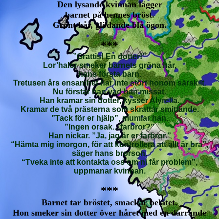
Den lysande kvinnan lägger
barnet på hennes bröst.
Grönt hår, glödande blå ögon.
***
”Grattis! En dotter!”
Lor’halor smeker barnets gröna hår,
hans första barn.
Tretusen års ensamhet har inte stört honom särskilt.
Nu förstår han vad han missat.
Han kramar sin dotter, kysser Alyrella.
Kramar de två prästerna som skrattar smittande.
”Tack för er hjälp”, mumlar han.
”Ingen orsak... farbror?”
Han nickar. ”Ja, jag är er farbror.”
“Hämta mig imorgon, för att kontrollera att allt är bra”,
säger hans brorson.
“Tveka inte att kontakta oss om ni får problem”,
uppmanar kvinnan.
***
Barnet tar bröstet, smackar belåtet.
Hon smeker sin dotter över håret med en darrande