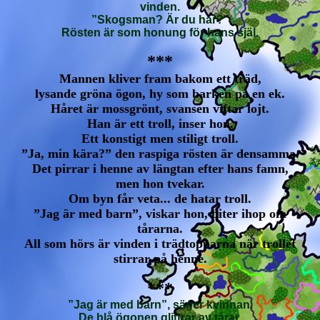
vinden.
”Skogsman? Är du här?”
Rösten är som honung för hans själ.
***
Mannen kliver fram bakom ett träd,
lysande gröna ögon, hy som barken på en ek.
Håret är mossgrönt, svansen viftar lojt.
Han är ett troll, inser hon.
Ett konstigt men stiligt troll.
”Ja, min kära?” den raspiga rösten är densamma.
Det pirrar i henne av längtan efter hans famn,
men hon tvekar.
Om byn får veta... de hatar troll.
”Jag är med barn”, viskar hon, biter ihop om
tårarna.
All som hörs är vinden i trädtopparna när trollet
stirrar på henne.
***
”Jag är med barn”, säger kvinnan.
De blå ögonen glittrar av tårar.