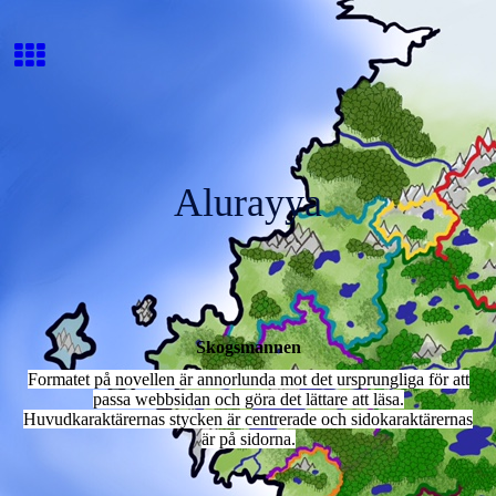
Alurayya
Skogsmannen
Formatet på novellen är annorlunda mot det ursprungliga för att
passa webbsidan och göra det lättare att läsa.
Huvudkaraktärernas stycken är centrerade och sidokaraktärernas
är på sidorna.