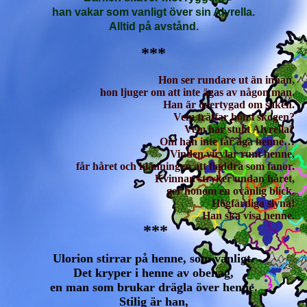
han vakar som vanligt över sin Alyrella.
Alltid på avstånd.
***
Hon ser rundare ut än innan,
hon ljuger om att inte ägas av någon man.
Han är övertygad om saken.
Vem träffar hon i skogen?
Vem har stulit Alyrella?
Om han inte får äga henne…
Vinden virvlar runt henne,
får håret och klänningen att fladdra som fanor.
Kvinnan stryker undan håret,
ger honom en ovänlig blick.
Högfärdiga slyna!
Han ska visa henne.
***
Ulorion stirrar på henne, som vanligt.
Det kryper i henne av obehag,
en man som brukar drägla över henne.
Stilig är han,