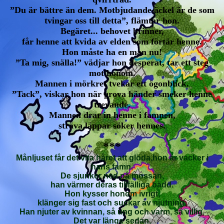
”Du är bättre än dem. Motbjudande äckel är de som
tvingar oss till detta”, flämtar hon.
Begäret... behovet brinner,
får henne att kvida av elden som förtär henne.
Hon måste ha en man nu!
”Ta mig, snälla!” vädjar hon desperat, tar ett steg
mot honom.
Mannen i mörkret tvekar ett ögonblick.
”Tack”, viskar hon när grova händer smeker henne
trevande.
Mannen drar in henne i famnen,
sträva läppar söker hennes.
***
Månljuset får det vita håret att glöda,hon är vacker i
hans famn.
De sjunker ned på mossan,
han värmer deras tillfälliga bädd.
Hon kysser honom ivrigt,
klänger sig fast och suckar av njutning.
Han njuter av kvinnan, så ung och varm, så villig.
Det var länge sedan.