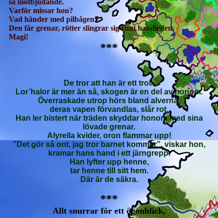
så motbjudande.
Varför missar hon?
Vad händer med pilbågen?
Den får grenar, rötter slingrar sig runt handleden.
Magi!
***
De tror att han är ett troll.
Lor’halor är mer än så, skogen är en del av honom.
Överraskade utrop hörs bland alverna,
deras vapen förvandlas, slår rot.
Han ler bistert när träden skyddar honom med sina
lövade grenar.
Alyrella kvider, oron flammar upp!
”Det gör så ont, jag tror barnet kommer”, viskar hon,
kramar hans hand i ett järngrepp.
Han lyfter upp henne,
tar henne till sitt hem.
Där är de säkra.
***
Allt snurrar för ett ögonblick,