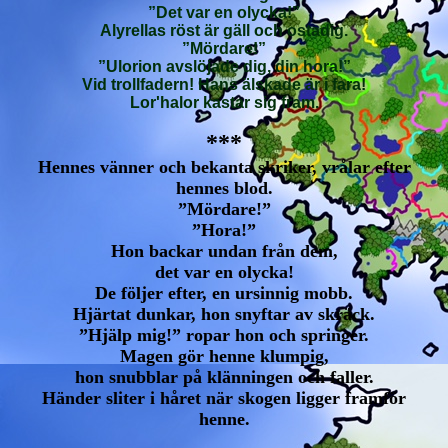
”Det var en olycka!”
Alyrellas röst är gäll och ostadig.
”Mördare!”
”Ulorion avslöjade dig, din hora!”
Vid trollfadern! Hans älskade är i fara!
Lor'halor kastar sig fram.
***
Hennes vänner och bekanta skriker, vrålar efter
hennes blod.
”Mördare!”
”Hora!”
Hon backar undan från dem,
det var en olycka!
De följer efter, en ursinnig mobb.
Hjärtat dunkar, hon snyftar av skräck.
”Hjälp mig!” ropar hon och springer.
Magen gör henne klumpig,
hon snubblar på klänningen och faller.
Händer sliter i håret när skogen ligger framför
henne.