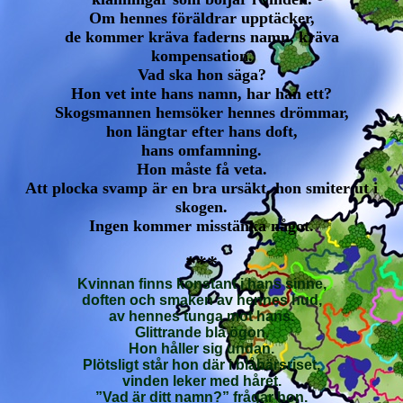
Om hennes föräldrar upptäcker,
de kommer kräva faderns namn, kräva
kompensation.
Vad ska hon säga?
Hon vet inte hans namn, har han ett?
Skogsmannen hemsöker hennes drömmar,
hon längtar efter hans doft,
hans omfamning.
Hon måste få veta.
Att plocka svamp är en bra ursäkt, hon smiter ut i
skogen.
Ingen kommer misstänka något.
***
Kvinnan finns konstant i hans sinne,
doften och smaken av hennes hud,
av hennes tunga mot hans.
Glittrande blå ögon.
Hon håller sig undan.
Plötsligt står hon där i blåbärsriset,
vinden leker med håret.
”Vad är ditt namn?” frågar hon.