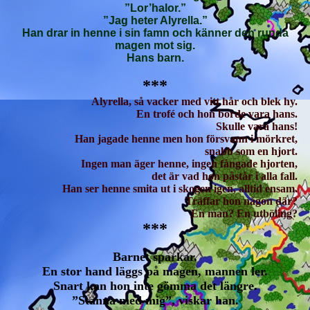
”Lor’halor.”
”Jag heter Alyrella.”
Han drar in henne i sin famn och känner den runda
magen mot sig.
Hans barn.
***
Alyrella, så vacker med vitt hår och blek hy.
En trofé och hon borde vara hans.
Skulle vara hans!
Han jagade henne men hon försvann i mörkret,
snabb som en hjort.
Ingen man äger henne, ingen fångade hjorten,
det är vad hon påstår i alla fall.
Han ser henne smita ut i skogen igen, alltid ensam.
Träffar hon någon där?
En man? En utböling?
***
Barnet sparkar.
En stor hand läggs på magen, mannen ler.
Snart kan hon inte gömma det längre.
”Stanna med mig”, viskar han.