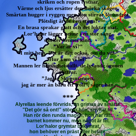
skriken och ropen tystnar.
Värme och ljus ersätter den mörka skogen.
Smärtan hugger i ryggen men hon stirrar förundrat.
Plötsligt är de i en stuga?
En brasa sprakar glatt och det luktar mat.
Lor’halor lägger henne i en stor säng,
smeker hennes kind.
”Var är vi?”
”I mitt hem. Det är ditt också, om du vill.”
”Hur kom vi hit?”
Mannen ler hemlighetsfullt, de lysande ögonen
glittrar.
”Jag är Skogsmannen,
jag är mer än bara ett troll”, säger han.
***
Alyrellas leende förvrids, en grimas av smärta.
”Det gör så ont!” stönar hon, snyftar till.
Han rör den runda magen, hon har rätt,
barnet kommer nu, men något är fel.
Lor'halor grymtar bekymrat,
hon behöver en präst eller helare.