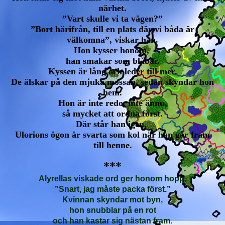
närhet.
”Vart skulle vi ta vägen?”
”Bort härifrån, till en plats där vi båda är
välkomna”, viskar han.
Hon kysser honom,
han smakar som blåbär.
Kyssen är lång och leder till mer.
De älskar på den mjuka mossan, sedan skyndar hon
hem.
Hon är inte redo, inte ännu,
så mycket att ordna först.
Där står han igen,
Ulorions ögon är svarta som kol när han går fram
till henne.
***
Alyrellas viskade ord ger honom hopp,
”Snart, jag måste packa först.”
Kvinnan skyndar mot byn,
hon snubblar på en rot
och han kastar sig nästan fram.