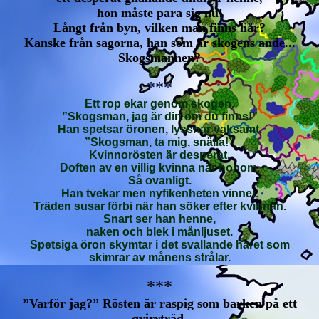
hon måste para sig nu!
Långt från byn, vilken man finns här?
Kanske från sagorna, han som är skogens ande...
Skogsmannen?
***
Ett rop ekar genom skogen.
”Skogsman, jag är din om du finns!”
Han spetsar öronen, lyssnar vaksamt.
”Skogsman, ta mig, snälla!”
Kvinnorösten är desperat.
Doften av en villig kvinna når honom.
Så ovanligt.
Han tvekar men nyfikenheten vinner.
Träden susar förbi när han söker efter kvinnan.
Snart ser han henne,
naken och blek i månljuset.
Spetsiga öron skymtar i det svallande håret som
skimrar av månens strålar.
***
”Varför jag?” Rösten är raspig som barken på ett
qvirrträd.