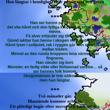
Hon längtar i hemlighet, efter raspig röst och grova
händer.
***
Han ser henne på avstånd,
det vita håret och den fylliga kroppen är etsat i hans
minne.
Få alver erbjuder sig till honom.
Gömd iakttar han henne i skogen med andra bybor.
Håret lyser i solljuset, rak i ryggen går hon självsäkert
mellan träden.
Minnet av den runda kroppens lena värme retar
fingrarna.
Han vänder sig bort.
Monster, en farlig vilde eller förbannad varelse… så
ser hennes folk honom.
Skogsmannen är inte välkommen,
men han längtar.
***
Två månader går.
Illamående kommer och går.
Ett plötsligt begär efter myror och bark att äta.