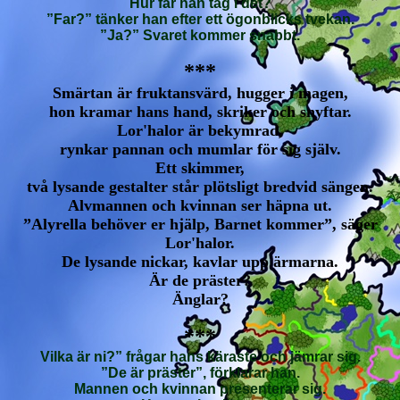
Hur får han tag i det?
”Far?” tänker han efter ett ögonblicks tvekan.
”Ja?” Svaret kommer snabbt.
***
Smärtan är fruktansvärd, hugger i magen,
hon kramar hans hand, skriker och snyftar.
Lor'halor är bekymrad,
rynkar pannan och mumlar för sig själv.
Ett skimmer,
två lysande gestalter står plötsligt bredvid sängen.
Alvmannen och kvinnan ser häpna ut.
”Alyrella behöver er hjälp, Barnet kommer”, säger
Lor'halor.
De lysande nickar, kavlar upp ärmarna.
Är de präster?
Änglar?
***
Vilka är ni?” frågar hans käraste och jämrar sig.
”De är präster”, förklarar han.
Mannen och kvinnan presenterar sig.