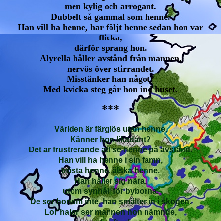
men kylig och arrogant.
Dubbelt så gammal som henne.
Han vill ha henne, har följt henne sedan hon var
flicka,
därför sprang hon.
Alyrella håller avstånd från mannen,
nervös över stirrandet.
Misstänker han något?
Med kvicka steg går hon in i huset.
***
Världen är färglös utan henne.
Känner hon likadant?
Det är frustrerande att se henne på avstånd.
Han vill ha henne i sin famn,
trösta henne, älska henne.
Han håller sig nära,
utom synhåll för byborna.
De ser honom inte, han smälter in i skogen.
Lor’halor ser mannen hon nämnde,