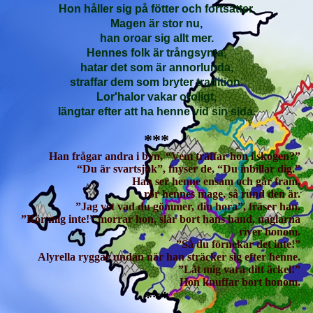
Hon håller sig på fötter och fortsätter.
Magen är stor nu,
han oroar sig allt mer.
Hennes folk är trångsynta,
hatar det som är annorlunda,
straffar dem som bryter tradition.
Lor'halor vakar oroligt,
längtar efter att ha henne vid sin sida.
***
Han frågar andra i byn, “Vem träffar hon i skogen?”
“Du är svartsjuk”, fnyser de, “Du inbillar dig.”
Han ser henne ensam och går fram,
rör hennes mage, så rund den är.
”Jag vet vad du gömmer, din hora”, fräser han.
”Rör mig inte!” morrar hon, slår bort hans hand, naglarna
river honom.
”Så du förnekar det inte!”
Alyrella ryggar undan när han sträcker sig efter henne.
”Låt mig vara ditt äckel!”
Hon knuffar bort honom.
***