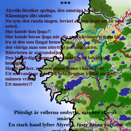
***
Alyrella försöker springa, den smutsiga horan.
Klänningen slits sönder.
Nu syns den runda magen, beviset att hon ljugit om att vara
orörd.
Hur kunde hon ljuga?!
Hur kunde horan ljuga när alla andra kvinnor tvingas bli
fru åt den som fångat henne,
den vidriga man som utnyttjat parningsjakten.
Bitterheten är avgrundsdjup.
Den högfärdiga slampan mördade för att behålla sin
hemlighet!
Horan skriker, männen släpar henne i håret. Bra!
Ett morrande ur mörkret, heta droppar träffar ansiktet,
männen vrålar.
Ett monster!?
***
Plötsligt är rollerna ombytta, männen ylar av
smärta.
En stark hand lyfter Alyrella, föser henne varsamt
mot skogen.