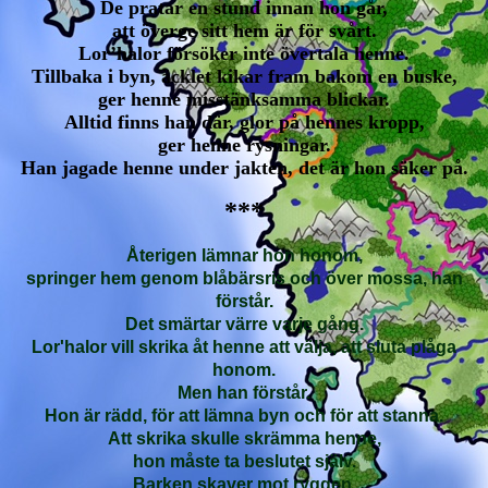
De pratar en stund innan hon går,
att överge sitt hem är för svårt.
Lor’halor försöker inte övertala henne.
Tillbaka i byn, äcklet kikar fram bakom en buske,
ger henne misstänksamma blickar.
Alltid finns han där, glor på hennes kropp,
ger henne rysningar.
Han jagade henne under jakten, det är hon säker på.
***
Återigen lämnar hon honom,
springer hem genom blåbärsris och över mossa, han
förstår.
Det smärtar värre varje gång.
Lor'halor vill skrika åt henne att välja, att sluta plåga
honom.
Men han förstår.
Hon är rädd, för att lämna byn och för att stanna.
Att skrika skulle skrämma henne,
hon måste ta beslutet själv.
Barken skaver mot ryggen,