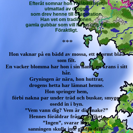
Efteråt somnar hon i blåbärsriset,
utmattad av drogen
som drev henne till desperation.
Han vet om traditionen,
gamla gubbar som vill ha en ung fru.
Föraktligt.
***
Hon vaknar på en bädd av mossa, ett enormt blad
som filt.
En vacker blomma har hon i sin hand, en krans i sitt
hår.
Gryningen är nära, hon huttrar,
drogens hetta har lämnat henne.
Hon springer hem,
förbi nakna par under träd och buskar, smyger
osedd in i byn.
”Vem vann dig? Vem är din make?”
Hennes föräldrar frågar nyfiket.
”Ingen”, svarar hon,
sanningen skulle inte glädja dem.